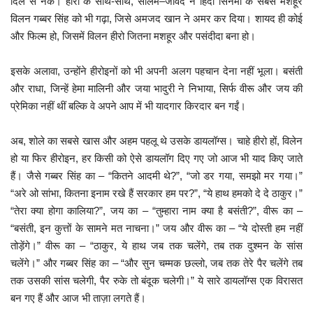
दिल से नेक। हीरो के साथ-साथ, सलिम–जावेद ने हिंदी सिनेमा के सबसे मशहूर
विलन गब्बर सिंह को भी गढ़ा, जिसे अमजद खान ने अमर कर दिया। शायद ही कोई
और फिल्म हो, जिसमें विलन हीरो जितना मशहूर और पसंदीदा बना हो।
इसके अलावा, उन्होंने हीरोइनों को भी अपनी अलग पहचान देना नहीं भूला। बसंती
और राधा, जिन्हें हेमा मालिनी और जया भादुरी ने निभाया, सिर्फ वीरू और जय की
प्रेमिका नहीं थीं बल्कि वे अपने आप में भी यादगार किरदार बन गईं।
अब, शोले का सबसे खास और अहम पहलू थे उसके डायलॉग्स। चाहे हीरो हों, विलेन
हो या फिर हीरोइन, हर किसी को ऐसे डायलॉग दिए गए जो आज भी याद किए जाते
हैं। जैसे गब्बर सिंह का – “कितने आदमी थे?”, “जो डर गया, समझो मर गया।”
“अरे ओ सांभा, कितना इनाम रखे हैं सरकार हम पर?”, “ये हाथ हमको दे दे ठाकुर।”
“तेरा क्या होगा कालिया?”, जय का – “तुम्हारा नाम क्या है बसंती?”, वीरू का –
“बसंती, इन कुत्तों के सामने मत नाचना।” जय और वीरू का – “ये दोस्ती हम नहीं
तोड़ेंगे।” वीरू का – “ठाकुर, ये हाथ जब तक चलेंगे, तब तक दुश्मन के सांस
चलेंगे।” और गब्बर सिंह का – “और सुन चम्मक छल्लो, जब तक तेरे पैर चलेंगे तब
तक उसकी सांस चलेगी, पैर रुके तो बंदूक चलेगी।” ये सारे डायलॉग्स एक विरासत
बन गए हैं और आज भी ताज़ा लगते हैं।