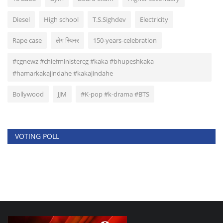
Diesel
High school
T.S.Sighdev
Electricity
Rape case
लेग स्पिनर
150-years-celebration
#cgnewz #chiefministercg #kaka #bhupeshkaka
#hamarkakajindahe #kakajindahe
Bollywood
JJM
#K-pop #k-drama #BTS
VOTING POLL