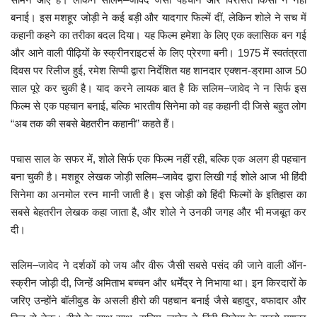
बनाई। इस मशहूर जोड़ी ने कई बड़ी और यादगार फिल्में दीं, लेकिन शोले ने सच में
खेल
कहानी कहने का तरीका बदल दिया। यह फिल्म हमेशा के लिए एक क्लासिक बन गई
और आने वाली पीढ़ियों के स्क्रीनराइटर्स के लिए प्रेरणा बनी। 1975 में स्वतंत्रता
टेक न्यूज
दिवस पर रिलीज हुई, रमेश सिप्पी द्वारा निर्देशित यह शानदार एक्शन-ड्रामा आज 50
साल पूरे कर चुकी है। याद करने लायक बात है कि सलिम–जावेद ने न सिर्फ इस
लाइफस्टाइल
फिल्म से एक पहचान बनाई, बल्कि भारतीय सिनेमा को वह कहानी दी जिसे बहुत लोग
“अब तक की सबसे बेहतरीन कहानी” कहते हैं।
वीडियो
पचास साल के सफर में, शोले सिर्फ एक फिल्म नहीं रही, बल्कि एक अलग ही पहचान
ज्योतिष
बना चुकी है। मशहूर लेखक जोड़ी सलिम–जावेद द्वारा लिखी गई शोले आज भी हिंदी
सिनेमा का अनमोल रत्न मानी जाती है। इस जोड़ी को हिंदी फिल्मों के इतिहास का
संस्कृति मंच
सबसे बेहतरीन लेखक कहा जाता है, और शोले ने उनकी जगह और भी मजबूत कर
दी।
सलिम–जावेद ने दर्शकों को जय और वीरू जैसी सबसे पसंद की जाने वाली ऑन-
स्क्रीन जोड़ी दी, जिन्हें अमिताभ बच्चन और धर्मेंद्र ने निभाया था। इन किरदारों के
जरिए उन्होंने बॉलीवुड के असली हीरो की पहचान बनाई जैसे बहादुर, वफादार और