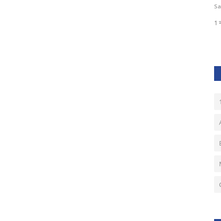
HARISH KUMAR RAWTE
Mar 1, 2023
0
141
Sa
1 न