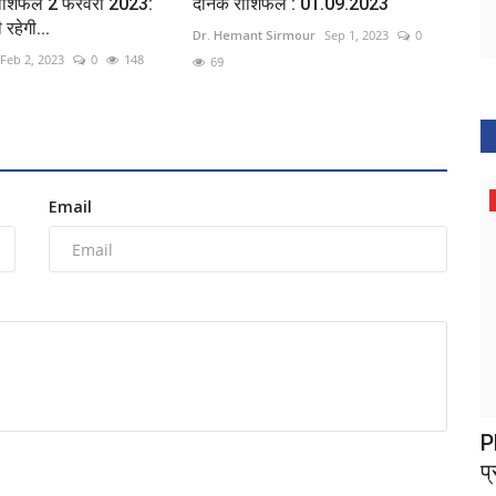
राशिफल 2 फरवरी 2023:
दैनिक राशिफल : 01.09.2023
 रहेगी...
Dr. Hemant Sirmour
Sep 1, 2023
0
Feb 2, 2023
0
148
69
संस्कृति
Email
 मौलवी
शास. लाल चक्रधर शाह महाविद्यालय अंबागढ़ चौकी
PM
नैक ग्रेडिंग...
प्