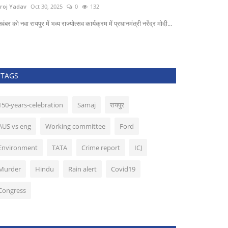
roj Yadav
Oct 30, 2025
0
132
वंबर को नवा रायपुर में भव्य राज्योत्सव कार्यक्रम में प्रधानमंत्री नरेंद्र मोदी...
TAGS
150-years-celebration
Samaj
रायपुर
AUS vs eng
Working committee
Ford
Environment
TATA
Crime report
ICJ
Murder
Hindu
Rain alert
Covid19
Congress