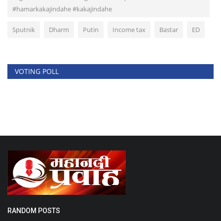
#hamarkakajindahe #kakajindahe
Sputnik
Dharm
Putin
Income tax
Bastar
ED
VOTING POLL
RANDOM POSTS