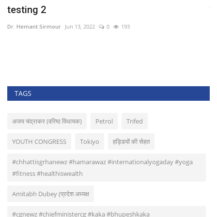
ी
testing 2
कं
Dr. Hemant Sirmour
Jun 13, 2022
0
193
Dr
.
TAGS
अजय चंद्राकर (वरिष्ठ विधायक)
Petrol
Trifed
YOUTH CONGRESS
Tokiyo
हड्डियों की सेहत
#chhattisgrhanewz #hamarawaz #internationalyogaday #yoga
#fitness #healthiswealth
Amitabh Dubey (प्रदेश अध्यक्ष
#cgnewz #chiefministercg #kaka #bhupeshkaka