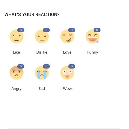
WHAT'S YOUR REACTION?
0
0
0
0
Like
Dislike
Love
Funny
0
0
0
Angry
Sad
Wow