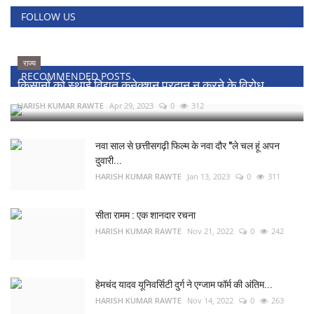
FOLLOW US
राज्य
RECOMMENDED POSTS
किसानों को स्थाई विद्युत कनेक्शन प्रदान न करने के विरोध...
HARISH KUMAR RAWTE
Apr 29, 2023
0
312
नवा साल से छत्तीसगढ़ी फिल्म के नवा दौर "ले चल हूं अपन
दुवारी...
HARISH KUMAR RAWTE
Jan 13, 2023
0
311
सीता रामम : एक शानदार रचना
HARISH KUMAR RAWTE
Nov 21, 2022
0
242
हेमचंद यादव यूनिवर्सिटी दुर्ग ने एग्जाम फॉर्म की अंतिम...
HARISH KUMAR RAWTE
Nov 14, 2022
0
263