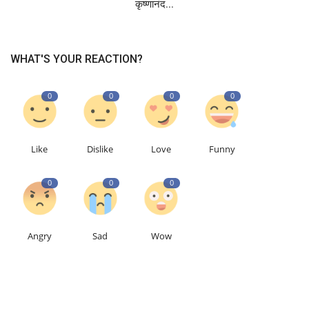
कृष्णानंद...
WHAT'S YOUR REACTION?
0
0
0
0
Like
Dislike
Love
Funny
0
0
0
Angry
Sad
Wow