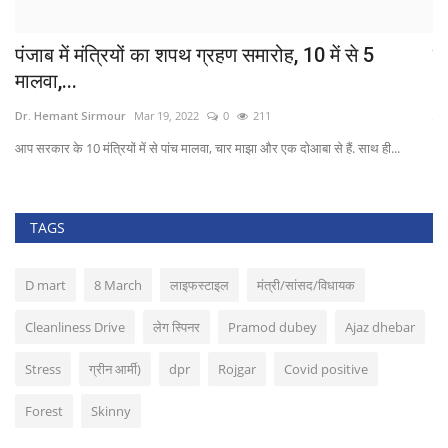
पंजाब में मंत्रियों का शपथ ग्रहण समारोह, 10 में से 5
गु
मालवा,...
Dr
Dr. Hemant Sirmour
Mar 19, 2022
0
211
गुज
आप सरकार के 10 मंत्रियों में से पांच मालवा, चार माझा और एक दोआबा से हैं. साथ ही...
TAGS
D mart
8 March
लाइफस्टाइल
मंत्री/सांसद/विधायक
Cleanliness Drive
लेग स्पिनर
Pramod dubey
Ajaz dhebar
Stress
ग्रीन आर्मी)
dpr
Rojgar
Covid positive
Forest
Skinny