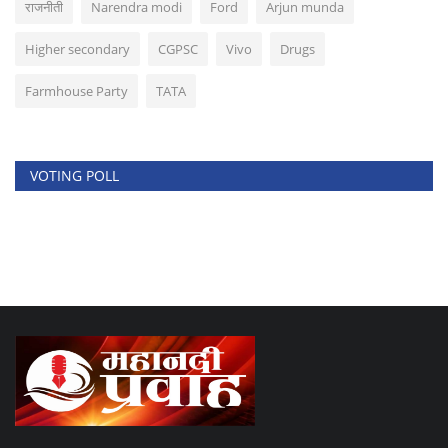
राजनीती
Narendra modi
Ford
Arjun munda
Higher secondary
CGPSC
Vivo
Drugs
Farmhouse Party
TATA
VOTING POLL