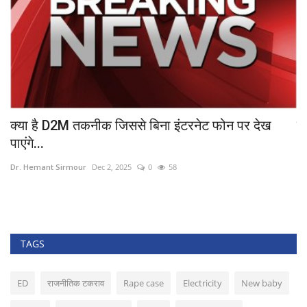
...
क्या है D2M तकनीक जिससे बिना इंटरनेट फोन पर देख
सू
पाएंगे...
Dr
Dr. Hemant Sirmour
Dec 2, 2025
0
58
TAGS
ED
राजनीतिक टकराव
Rape case
Electricity
New baby