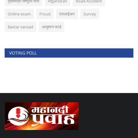
मुख्यमंत्री विष्णुदेव साय
Afganistan
Road Accident
Online exam
Froud
एसआईआर
Survey
Bastar sansad
आयुष्मान कार्ड
VOTING POLL