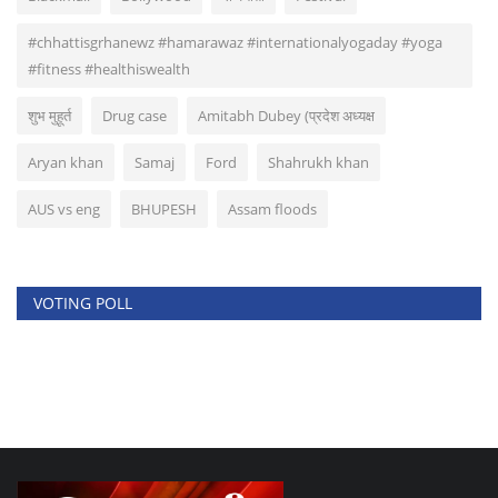
#chhattisgrhanewz #hamarawaz #internationalyogaday #yoga
#fitness #healthiswealth
शुभ मुहूर्त
Drug case
Amitabh Dubey (प्रदेश अध्यक्ष
Aryan khan
Samaj
Ford
Shahrukh khan
AUS vs eng
BHUPESH
Assam floods
VOTING POLL