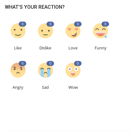
WHAT'S YOUR REACTION?
0
0
0
0
Like
Dislike
Love
Funny
0
0
0
Angry
Sad
Wow