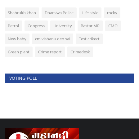
Shahrukh khan
Dharsiwa Police
Life style
rocky
Petrol
Congress
University
Bastar MP
CMO
New baby
cm vishanu deo sai
Test crikect
Green plant
Crime report
Crimedesk
VOTING POLL