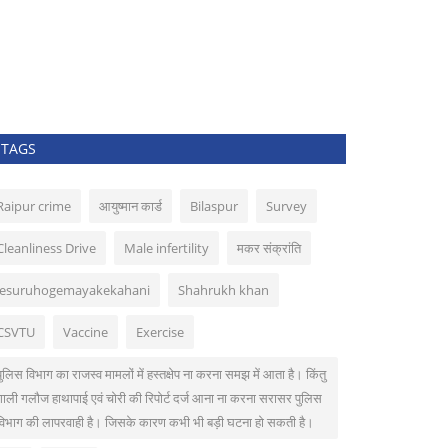
TAGS
Raipur crime
आयुष्मान कार्ड
Bilaspur
Survey
Cleanliness Drive
Male infertility
मकर संक्रांति
lesuruhogemayakekahani
Shahrukh khan
CSVTU
Vaccine
Exercise
पुलिस विभाग का राजस्व मामलों में हस्तक्षेप ना करना समझ में आता है। किंतु
गाली गलौज हाथापाई एवं चोरी की रिपोर्ट दर्ज आना ना करना सरासर पुलिस
विभाग की लापरवाही है। जिसके कारण कभी भी बड़ी घटना हो सकती है।