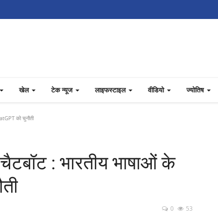
खेल
टेक न्यूज
लाइफस्टाइल
वीडियो
ज्योतिष
atGPT को चुनौती
ैटबॉट : भारतीय भाषाओं के
ौती
0
53