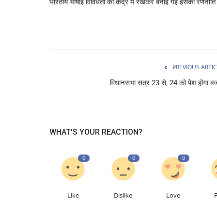
भारतीय भाषाई विविधता को केंद्र में रखकर बनाई गई इसकी रणनीति 
PREVIOUS ARTIC
विधानसभा सत्र 23 से, 24 को पेश होगा 
साहित्य
WHAT'S YOUR REACTION?
0
0
0
 फ्लाइट को बम से उड़ाने
आयो आयो नंदलाल
Like
Dislike
Love
Dr. Hemant Sirmour
Aug 19, 2022
0
81