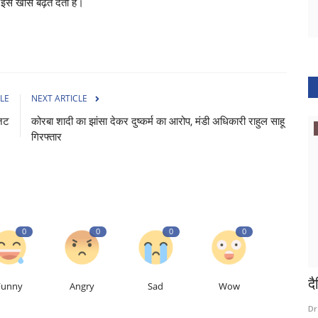
इसे खास बढ़त देती है।
LE
NEXT ARTICLE
बजट
कोरबा शादी का झांसा देकर दुष्कर्म का आरोप, मंडी अधिकारी राहुल साहू
लाइफस्टाइल
गिरफ्तार
0
0
0
0
अजीनोमोटो पर प्रतिबंध लगाने की उठी मांग,
द
Funny
Angry
Sad
Wow
चाइनीज खाने के...
Dr