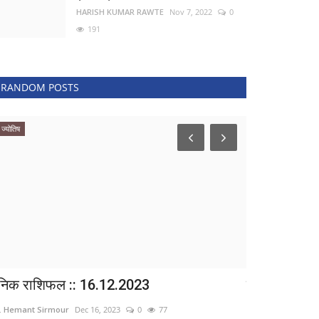
HARISH KUMAR RAWTE
Nov 7, 2022
0
191
RANDOM POSTS
ज्योतिष
टेक न्यूज
ैनिक राशिफल :: 16.12.2023
ब्रह्मांड के स
. Hemant Sirmour
Dec 16, 2023
0
77
Dr. Hemant Sirmo