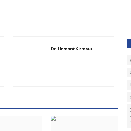
Dr. Hemant Sirmour
Dec 23, 2022
0
188
जशपुर जिले के फास्ट फूड के ठेलों एवं होटलो में इन दिनों अजीनोमोटो का धड़ल्ले
से प्रयोग...
Dr. Hemant Sirmour