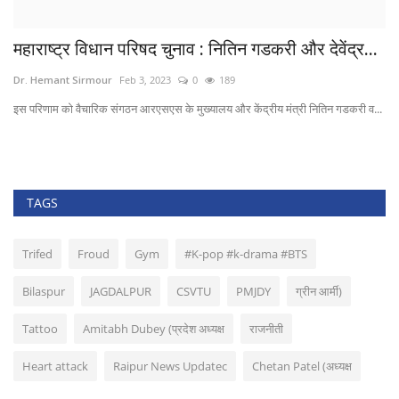
महाराष्ट्र विधान परिषद चुनाव : नितिन गडकरी और देवेंद्र...
5
g
Dr. Hemant Sirmour
Feb 3, 2023
0
189
HA
इस परिणाम को वैचारिक संगठन आरएसएस के मुख्‍यालय और केंद्रीय मंत्री नितिन गडकरी व...
TAGS
Trifed
Froud
Gym
#K-pop #k-drama #BTS
Bilaspur
JAGDALPUR
CSVTU
PMJDY
ग्रीन आर्मी)
Tattoo
Amitabh Dubey (प्रदेश अध्यक्ष
राजनीती
Heart attack
Raipur News Updatec
Chetan Patel (अध्यक्ष