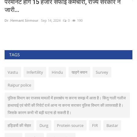
..
परमानेंट होंगे 15 हजार सफाई कर्मचारी, राज्य सरकार ने
यू
जारी...
Dr
Dr. Hemant Sirmour
Sep 14, 2024
0
190
धर्
TAGS
Vastu
Infertility
Hindu
खड़गे बयान
Survey
Raipur police
पुलिस विभाग का राजस्व मामलों में हस्तक्षेप ना करना समझ में आता है। किंतु गाली गलौज
हाथापाई एवं चोरी की रिपोर्ट दर्ज आना ना करना सरासर पुलिस विभाग की लापरवाही है।
जिसके कारण कभी भी बड़ी घटना हो सकती है।
हड्डियों की सेहत
Durg
Protein source
FIR
Bastar