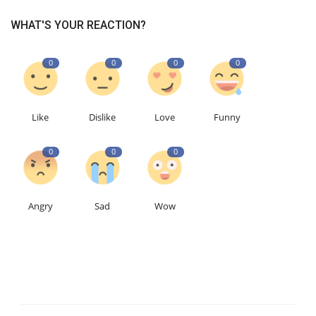
WHAT'S YOUR REACTION?
0
0
0
0
Like
Dislike
Love
Funny
0
0
0
Angry
Sad
Wow