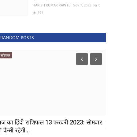
HARISH KUMAR RAWTE
Nov 7, 2022
0
191
RANDOM POSTS
राशिफल
Delhi + NCR
ज का हिंदी राशिफल 13 फरवरी 2023: सोमवार
सीबीएसई बारहव
 कैसी रहेगी...
जिसमे नवोदय..