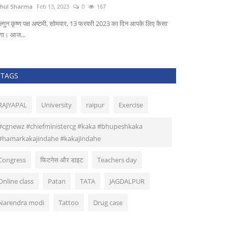
hul Sharma
Feb 13, 2023
0
167
HARISH KUMAR R
ल्गुन कृष्ण पक्ष अष्टमी, सोमवार, 13 फरवरी 2023 का दिन आपके लिए कैसा
ेगा। आज...
TAGS
RAJYAPAL
University
raipur
Exercise
#cgnewz #chiefministercg #kaka #bhupeshkaka
#hamarkakajindahe #kakajindahe
Congress
फिटनेस और डाइट
Teachers day
Online class
Patan
TATA
JAGDALPUR
Narendra modi
Tattoo
Drug case