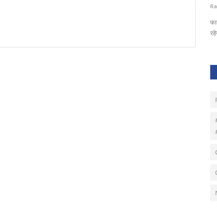
Dr. Hemant Sirmour
Oct 10, 2025
0
132
Ra
फा
रह