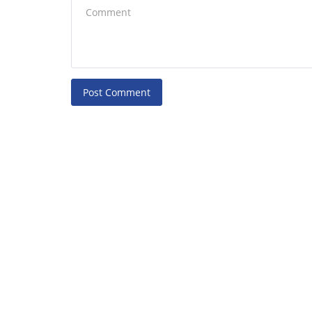
Dr. Hemant Sirmour
Dec 15, 2024
0
105
Post Comment