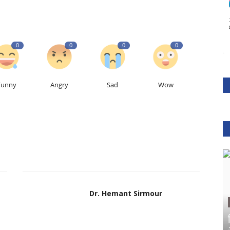
0
0
0
0
Funny
Angry
Sad
Wow
Dr. Hemant Sirmour