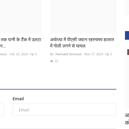
 तक पानी के टैंक में उलटा
अयोध्या में पीएसी जवान रहस्यमय हालात
प...
में गोली लगने से घायल
Madhya Pradesh
rmour
Feb 23, 2024
0
Dr. Hemant Sirmour
Mar 27, 2024
0
32
Email
रिसर्चर
हवाला कारोबारी से 1.45 करोड़ की लूट: एसआई
आ
समेत 9 पुलिसकर्मी...
को