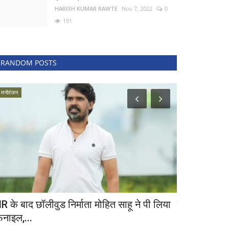
HARISH KUMAR RAWTE
Nov 7, 2022
0
191
RANDOM POSTS
मनोरंजन
Chandigarh
IR के बाद छॉलीवुड निर्माता मोहित साहू ने पी लिया
यूक्रेन में फंस
िनाइल,...
भेजे...