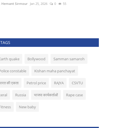
. Hemant Sirmour
Jan 25, 2026
0
55
Dr. Hemant Sirmo
धर्मांतरण के आंकड़े ख
TAGS
Earth quake
Bollywood
Samman samaroh
Police constable
Kishan maha panchayat
भारत की एकता
Petrol price
RAJYA
CSVTU
keral
Russia
भाजपा कार्यकर्ताओं
Rape case
Fitness
New baby