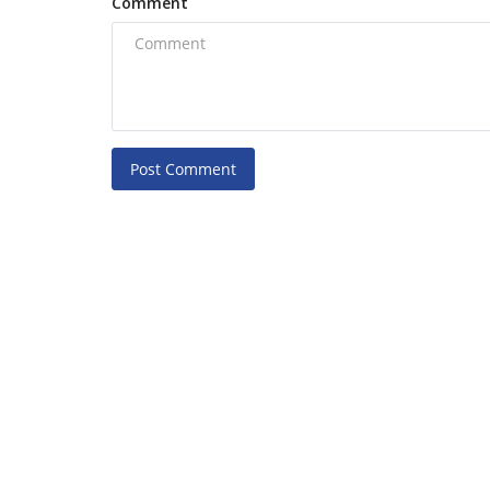
Comment
HARISH KUMAR RAWTE
Jul 23, 2022
0
158
Post Comment