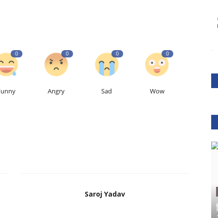
0
0
0
0
Funny
Angry
Sad
Wow
Saroj Yadav