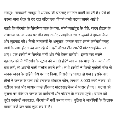
खेल
रायपुर: राजधानी रायपुर में अपराध की घटनाएं लगातार बढ़ती जा रही हैं। ऐसे ही
उरला थाना क्षेत्र से देर रात घटित एक चैंकाने वाली घटना सामने आई है।
टेक न्यूज
बतादे कि बीरगांव के सिंघनिया चैक के पास, सोनी प्लाईवुड के पीछे, यादव होटल के
संचालक जनक यादव पर तीन अज्ञात मोटरसाइकिल सवार युवकों ने हमला किया
लाइफस्टाइल
और लूटपाट की। मिली जानकारी के अनुसार, जनक यादव अपने कर्मचारी बबलू
ताती के साथ होटल बंद कर रहे थे। इसी दौरान तीन आरोपी मोटरसाइकिल पर
वीडियो
आए। एक आरोपी ने सिगरेट मांगी और पैसे देकर खरीदी। इसके बाद उसने
पूछताछ की कि “बीरगांव के सूरज को जानते हो?” जब जनक यादव ने न बताने की
ज्योतिष
बात कही, तो आरोपी गाली-गलौज करने लगे। तभी आरोपी ने किसी नुकीली चीज से
जनक यादव के दाहिने कंधे पर वार किया, जिससे वह घायल हो गया। इसके बाद
संस्कृति मंच
तीनों ने जनक के पास रखे वनप्लस मोबाइल फोन, लगभग 3,000 रुपये नकद, दो
एटीएम कार्ड और आधार कार्ड छीनकर मोटरसाइकिल से फरार हो गए। घटना की
सूचना पर मौके पर जनक का कर्मचारी और परिवार के सदस्य पहुंचे। घायल को
तुरंत एनकेडी अस्पताल, बीरगांव में भर्ती कराया गया। पुलिस ने आरोपियों के खिलाफ
मामला दर्ज कर जांच शुरू कर दी है।