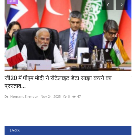
दुनिया
जी20 में पीएम मोदी ने सैटेलाइट डेटा साझा करने का
द
प्रस्ताव...
Dr
Dr. Hemant Sirmour
Nov 24, 2025
0
47
TAGS