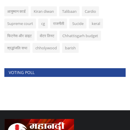
आयुष्मान कार्ड
Kiran diwan
Talibaan
Cardio
Supreme court
cg
राजनीती
Sucide
keral
फिटनेस और डाइट
वोटर लिस्ट
Chhattisgarh budget
श्रद्धांजलि सभा
chholywood
barish
VOTING POLL