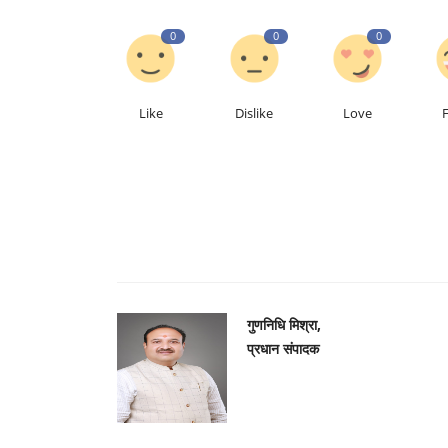
0
0
0
Like
Dislike
Love
लाइफस्टाइल
गुणनिधि मिश्रा,
प्रधान संपादक
हड्डियों की कमजोरी का बढ़ता खतरा: कै
घटाने वाले फूड्स...