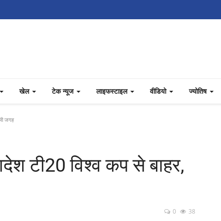
खेल
टेक न्यूज
लाइफस्टाइल
वीडियो
ज्योतिष
िली जगह
ादेश टी20 विश्व कप से बाहर,
0
38