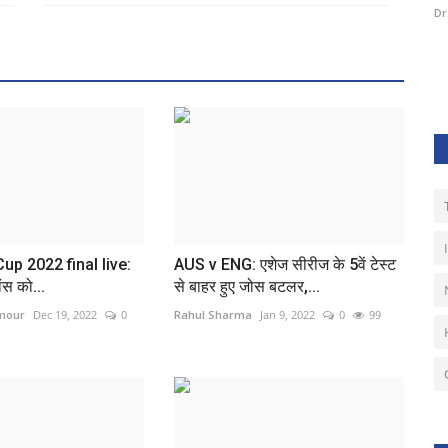
Dr. Hemant Sirmour
Aug 6, 2026
0
27
Dr
up 2022 final live:
AUS v ENG: एशेज सीरीज के 5वें टेस्ट
ांस को...
से बाहर हुए जोस बटलर,...
rmour
Dec 19, 2022
0
Rahul Sharma
Jan 9, 2022
0
99