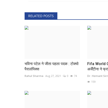
Saroj Yadav
Nov 7, 2025
0
70
हड्डियां हो रही हैं कमजोर? ये 7 चीजों से रहे दूर
RELATED POSTS
भविना पटेल ने जीता पहला पदक : टोक्यो
Fifa World C
पैरालंपिक्स
अर्जेंटीना ने फ्र
Rahul Sharma
Aug 27, 2021
0
74
Dr. Hemant Si
159