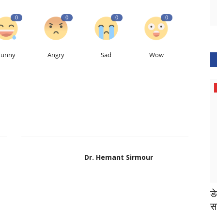
0
0
0
0
Funny
Angry
Sad
Wow
देश
Dr. Hemant Sirmour
ल्शियम
सड़क हादसे में अतीक अहमद के छोटे बेटे आबान की
ड
मौत
सा