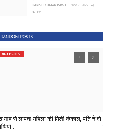
HARISH KUMAR RAWTE
Nov 7, 2022
0
191
RANDOM POSTS
Uttar Pradesh
देश
ेढ़ माह से लापता महिला की मिली कंकाल, पति ने दो
भाजपा का 30 स
थियों...
प्रशांत किशोर