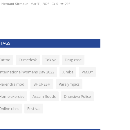
. Hemant Sirmour
Mar 31, 2025
0
216
Dr. Hemant Sirmo
TAGS
Tattoo
Crimedesk
Tokiyo
Drug case
International Womens Day 2022
Jumba
PMJDY
Narendra modi
BHUPESH
Paralympics
Home exercise
Assam floods
Dharsiwa Police
Online class
Festival