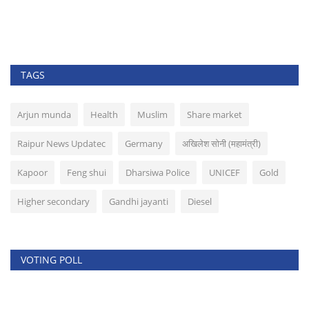
TAGS
Arjun munda
Health
Muslim
Share market
Raipur News Updatec
Germany
अखिलेश सोनी (महामंत्री)
Kapoor
Feng shui
Dharsiwa Police
UNICEF
Gold
Higher secondary
Gandhi jayanti
Diesel
VOTING POLL