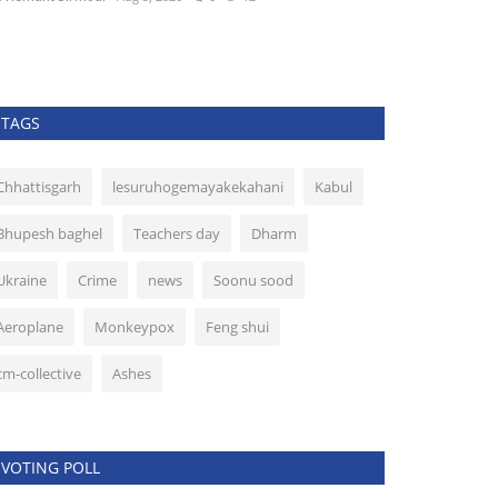
please like and s
TAGS
Chhattisgarh
lesuruhogemayakekahani
Kabul
Bhupesh baghel
Teachers day
Dharm
Ukraine
Crime
news
Soonu sood
Aeroplane
Monkeypox
Feng shui
cm-collective
Ashes
VOTING POLL