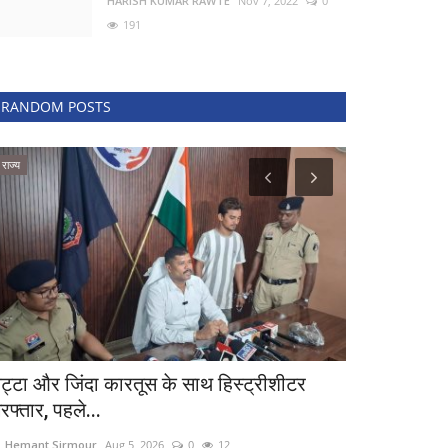
HARISH KUMAR RAWTE
Nov 7, 2022
0
191
RANDOM POSTS
राज्य
वीडियो
ट्टा और जिंदा कारतूस के साथ हिस्ट्रीशीटर
testing
रफ्तार, पहले...
Dr. Hemant Sirmo
. Hemant Sirmour
Aug 5, 2026
0
12