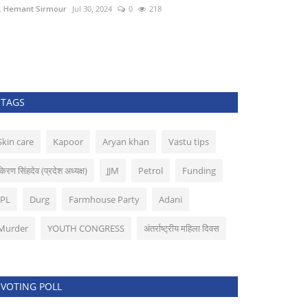
. Hemant Sirmour
Jun 16, 2022
0
158
TAGS
Skin care
Kapoor
Aryan khan
Vastu tips
किरण सिंहदेव (प्रदेश अध्यक्ष)
JJM
Petrol
Funding
IPL
Durg
Farmhouse Party
Adani
Murder
YOUTH CONGRESS
अंतर्राष्ट्रीय महिला दिवस
VOTING POLL