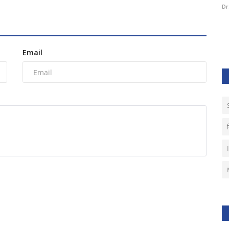
Dr. Hemant Sirmour
Jul 30, 2024
0
218
Dr
ठक के बाद की गई.
Email