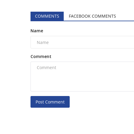
0
70
Dr. Hemant Sirmour
Dec 11, 2022
0
273
सुखविंदर सिंह सुक्खू के नाम की घोषणा पार्टी विधायक दल की बै
COMMENTS
FACEBOOK COMMENTS
सुखविंदर...
Name
Comment
Post Comment