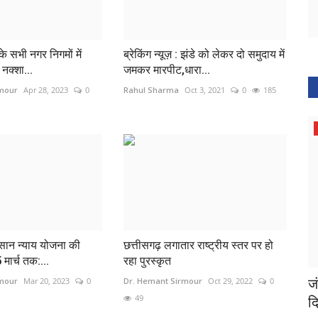
 के सभी नगर निगमों में
ब्रेकिंग न्यूज़ : झंडे को लेकर दो समुदाय में
 नक्शा...
जमकर मारपीट,धारा...
rmour
Apr 28, 2023
0
Rahul Sharma
Oct 3, 2021
0
185
Maharashtra
िसान न्याय योजना की
छत्तीसगढ़ लगातार राष्ट्रीय स्तर पर हो
मार्च तक:...
रहा पुरस्कृत
 के नए
जंगल में जंजीर से बंधी मिली अमरिकी महिला, कई
मा
rmour
Mar 20, 2023
0
Dr. Hemant Sirmour
Oct 29, 2022
0
49
दिनों से थी...
ज