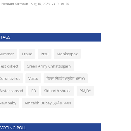
. Hemant Sirmour
Aug 10, 2023
0
70
Dr. Hemant Sirmo
TAGS
Summer
Froud
Prsu
Monkeypox
Test crikect
Green Army Chhattisgarh
Coronavirus
Vastu
किरण सिंहदेव (प्रदेश अध्यक्ष)
Bastar sansad
ED
Sidharth shukla
PMJDY
New baby
Amitabh Dubey (प्रदेश अध्यक्ष
VOTING POLL