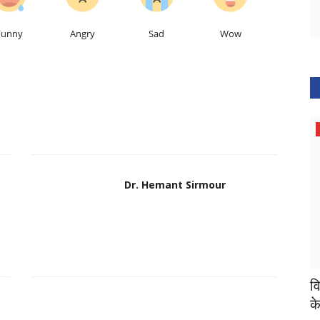
Funny
Angry
Sad
Wow
Maharashtra
Dr. Hemant Sirmour
ले चल हूं
Maharashtra 1200 करोड़ की धोखाधड़ी, इस
व
IPS के खिलाफ CBI...
क