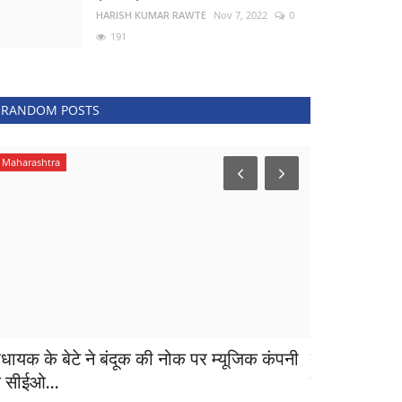
HARISH KUMAR RAWTE
Nov 7, 2022
0
191
RANDOM POSTS
Maharashtra
खेल
िधायक के बेटे ने बंदूक की नोक पर म्यूजिक कंपनी
दक्षिण अफ्रीक
े सीईओ...
घोषित,