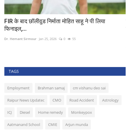
FIR के बाद छॉलीवुड निर्माता मोहित साहू ने पी लिया
मह
फिनाइल,...
पु
Dr. Hemant Sirmour
Jan 25, 2026
0
55
Dr
पुर
TAGS
Employment
Brahman samaj
cm vishanu deo sai
Raipur News Updatec
CMO
Road Accident
Astrology
ICJ
Diesel
Home remedy
Monkeypox
Aatmanand School
CMIE
Arjun munda